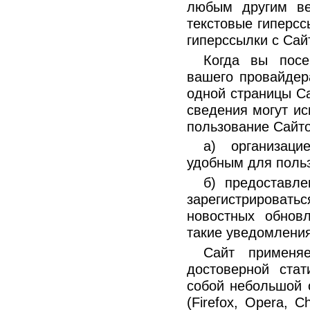
любым другим ве
текстовые гиперсс
гиперссылки с Сай
Когда вы посе
вашего провайдер
одной страницы Са
сведения могут ис
пользование Сайто
а) организаци
удобным для поль
б) предоставл
зарегистрировать
новостных обнов
такие уведомлени
Сайт применяе
достоверной стат
собой небольшой 
(Firefox, Opera, C