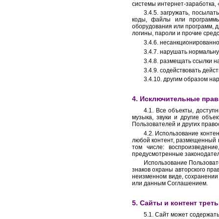
системы интернет-заработка, «
3.4.5. загружать, посыла
коды, файлы или программы
оборудования или программ, д
логины, пароли и прочие сред
3.4.6. несанкционированн
3.4.7. нарушать нормальн
3.4.8. размещать ссылки 
3.4.9. содействовать дей
3.4.10. другим образом н
4. Исключительные прав
4.1. Все объекты, доступ
музыка, звуки и другие объ
Пользователей и других право
4.2. Использование конте
любой контент, размещенный 
том числе: воспроизведени
предусмотренные законодател
Использование Пользовате
знаков охраны авторского пра
неизменном виде, сохранении
или данным Соглашением.
5. Сайты и контент трет
5.1. Сайт может содержать