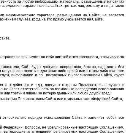
тственность за любую информацию, материалы, размещенные на сайтах
тверждения, выраженные на сайтах третьих лиц, рекламу и т.п., а также
или некоммерческого характера, размещенная на Сайте, не является
ючением случаев, когда на это прямо указывается на Сайте.
сайте.
истрация не принимает на себя никакой ответственности, в том числе за
ользователя; Сайт будет доступен непрерывно, быстро, надежно и без
могут использоваться для каких-либо целей или в каком-либо качестве
 услуги, информации и пр., полученных с использованием Сайта, будет
тва к действию и т.д.), доступ к которым Пользователь получает с
ельно несет ответственность за возможные последствия использования
ю или третьим лицам, за потерю данных или любой другой вред;
ользования Пользователем Сайта или отдельных частей/функций Сайта;
 относительно порядка использования Сайта и заменяет собой все
кой Федерации. Вопросы, не урегулированные настоящим Соглашением,
ры, вытекающие из отношений, регулируемых настоящим Соглашением,