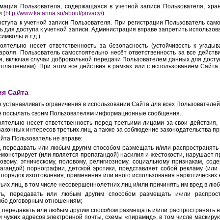
мация Пользователя, содержащаяся в учетной записи Пользователя, хра
 (
http://www.katarina.su/about/privacy/
).
доступа к учетной записи Пользователя. При регистрации Пользователь сам
ь для доступа к учетной записи. Администрация вправе запретить использов
имволы и т.д.).
тоятельно несет ответственность за безопасность (устойчивость к угады
ароля. Пользователь самостоятельно несёт ответственность за все действи
я, включая случаи добровольной передачи Пользователем данных для доступ
соглашениям). При этом все действия в рамках или с использованием Сайт
ия Сайта
е устанавливать ограничения в использовании Сайта для всех Пользователей
ве посылать своим Пользователям информационные сообщения.
оятельно несет ответственность перед третьими лицами за свои действия, 
законных интересов третьих лиц, а также за соблюдение законодательства п
айта Пользователь не вправе:
ть, передавать или любым другим способом размещать и/или распространять
емонстрирует (или является пропагандой) насилия и жестокости, нарушает п
вому, этническому, половому, религиозному, социальному признакам, соде
гандой) порнографии, детской эротики, представляет собой рекламу (или 
т порядок изготовления, применения или иного использования наркотических 
тьих лиц, в том числе несовершеннолетних лиц и/или причинять им вред в лю
лать, передавать или любым другим способом размещать и/или распрост
либо договорным отношениям;
ть, передавать или любым другим способом размещать и/или распространят
ки чужих адресов электронной почты, схемы «пирамид», в том числе маскир