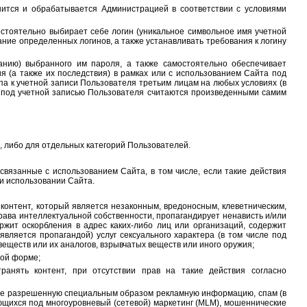
нится и обрабатывается Администрацией в соответствии с условиями
остоятельно выбирает себе логин (уникальное символьное имя учетной
ание определенных логинов, а также устанавливать требования к логину
ванию) выбранного им пароля, а также самостоятельно обеспечивает
я (а также их последствия) в рамках или с использованием Сайта под
а к учетной записи Пользователя третьим лицам на любых условиях (в
а под учетной записью Пользователя считаются произведенными самим
, либо для отдельных категорий Пользователей.
связанные с использованием Сайта, в том числе, если такие действия
ри использовании Сайта.
 контент, который является незаконным, вредоносным, клеветническим,
рава интеллектуальной собственности, пропагандирует ненависть и/или
ржит оскорбления в адрес каких-либо лиц или организаций, содержит
является пропагандой) услуг сексуального характера (в том числе под
веществ или их аналогов, взрывчатых веществ или иного оружия;
бой форме;
ранять контент, при отсутствии прав на такие действия согласно
ь не разрешенную специальным образом рекламную информацию, спам (в
ующихся под многоуровневый (сетевой) маркетинг (MLM), мошеннические