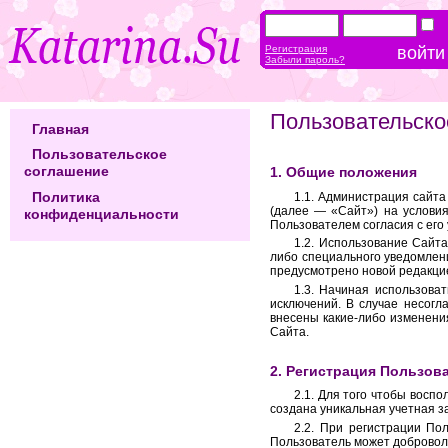
Регистрация
Забыли пароль?
Пользовательско
Главная
Пользовательское
соглашение
1. Общие положения
Политика
1.1. Администрация сайта
(далее — «Сайт») на услови
конфиденциальности
Пользователем согласия с его
1.2. Использование Сайт
либо специального уведомлени
предусмотрено новой редакци
1.3. Начиная использова
исключений. В случае несогл
внесены какие-либо изменени
Сайта.
2. Регистрация Пользов
2.1. Для того чтобы восп
создана уникальная учетная з
2.2. При регистрации По
Пользователь может доброволь