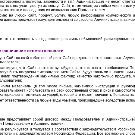
остоверности, полноты, законности и т.п.). Администрация не несет отве
ватель получает доступ используя Сайт, в том числе, за любые мнения или у
или контента и последствия их использования Пользователем.
рме) на любой сайт, продукт, услугу, любую информацию коммерческого 
 данных продуктов (услуг, деятельности) со стороны Администрации, за искл
сет ответственность за содержание рекламных объявлений, размещенных на 
 ограничение ответственности
ует Сайт на свой собственный риск. Сайт предоставляется «как есть». Админ
льзователя;
рантирует, что: Сайт соответствует/будет соответствовать требованиям П
могут быть получены с использованием Сайта, будут точными и надежными и 
и/или подтверждения каких-либо фактов); качество какого-либо продукта,
ользователя;
/или материалы (в том числе письма, какие-либо инструкции и руководс
ователь может использовать на свой собственный страх и риск и самостоят
атериалов, в том числе за ущерб, который это может причинить Пользовател
сет ответственности за любые виды убытков, произошедшие вследствие исп
ние представляет собой договор между Пользователем и Администрацией
у Пользователем и Администрацией.
ие регулируется и толкуется в соответствии с законодательством Российс
ветствии с законодательством Российской Федерации. Все возможные спо