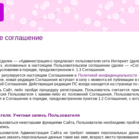
е соглашение
 (далее — «Администрация») предлагает пользователю сети Интернет (далее
ях, изложенных в настоящем Пользовательском соглашении (далее — «Сог
 условиями в порядке, предусмотренном п. 1.3 Соглашения.
а регулируется настоящим Соглашением и
Политикой конфиденциальности
я, новая редакция Соглашения вступает в силу с момента её публикации в 
ей Соглашения. Действующая редакция ПС всегда находится на странице по
ть Сайт, либо пройдя процедуру регистрации, Пользователь считается пр
асия Пользователя с какими-либо из положений Соглашения, Пользовател
я в Соглашение в порядке, предусмотренном пунктом 1.2 Соглашения, с кот
ателя. Учетная запись Пользователя
ользоваться некоторыми функциями Сайта, Пользователю необходимо пройти 
апись.
льзователя Администрация Сайта не требует никаких персональных данн
но указать персональные данные такие как: имя, возраст, место проживания 