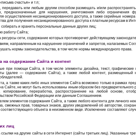
письма счастья» и т.п;
ть, передавать или любым другим способом размещать и/или распространя
, предназначенные для нарушения, уничтожения либо ограничения фу
ля осуществления несанкционированного доступа, а также серийные номера
ства для получения несанкционированного доступа к платным ресурсам в И
о собирать и хранить персональные данные других лиц;
ую работу Сайта;
на ресурсы сети, содержание которых противоречит действующему законодат
ствиям, направленным на нарушение ограничений и запретов, налагаемых Со
арушать нормы законодательства, в том числе нормы международного права.
а на содержание Сайта и контент
ные при помощи Сайта, в том числе элементы дизайна, текст, графически
екты (далее — содержание Сайта), а также любой контент, размещенный 
обладателей.
нта, а также каких-либо иных элементов Сайта возможно только в рамках пр
на Сайте, не могут быть использованы иным образом без предварительного
е, копирование, переработка, распространение на любой основе, ото
ьством Российской Федерации или данным Соглашением.
лем элементов содержания Сайта, а также любого контента для личного нек
ва, смежных прав, товарных знаков, других уведомлений об авторстве, сохр
 соответствующего объекта в неизменном виде. Исключение составляют слу
ьих лиц
 ссылки на другие сайты в сети Интернет (сайты третьих лиц). Указанные т