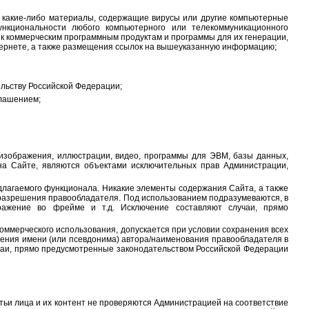
ть какие-либо материалы, содержащие вирусы или другие компьютерные
нкциональности любого компьютерного или телекоммуникационного
 к коммерческим программным продуктам и программы для их генерации,
нтернете, а также размещения ссылок на вышеуказанную информацию;
ельству Российской Федерации;
глашением;
е изображения, иллюстрации, видео, программы для ЭВМ, базы данных,
на Сайте, являются объектами исключительных прав Администрации,
едлагаемого функционала. Никакие элементы содержания Сайта, а также
 разрешения правообладателя. Под использованием подразумеваются, в
бражение во фрейме и т.д. Исключение составляют случаи, прямо
оммерческого использования, допускается при условии сохранения всех
анения имени (или псевдонима) автора/наименования правообладателя в
чаи, прямо предусмотренные законодательством Российской Федерации
ретьи лица и их контент не проверяются Администрацией на соответствие