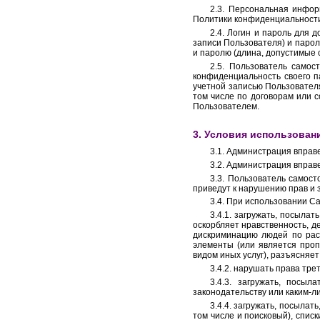
2.3. Персональная инфор
Политики конфиденциальности
2.4. Логин и пароль для 
записи Пользователя) и парол
и паролю (длина, допустимые с
2.5. Пользователь самос
конфиденциальность своего п
учетной записью Пользовател
том числе по договорам или 
Пользователем.
3. Условия использован
3.1. Администрация вправ
3.2. Администрация впра
3.3. Пользователь самост
приведут к нарушению прав и 
3.4. При использовании С
3.4.1. загружать, посыла
оскорбляет нравственность, д
дискриминацию людей по расо
элементы (или является пропа
видом иных услуг), разъясняе
3.4.2. нарушать права тре
3.4.3. загружать, посы
законодательству или каким-
3.4.4. загружать, посыла
том числе и поисковый), спис