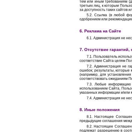
тем или иным требованиям (д
третьих лиц, к которым Пользо
за доступность таких сайтов 
5.2. Ссылка (в любой фо
одобрением или рекомендацией
6. Реклама на Сайте
6.1. Администрация не не
7. Отсутствие гарантий,
7.1. Пользователь использ
соответствие Сайта целям По
7.2. Администрация не га
ошибок; результаты, которые 
(например, для установления 
соответствовать ожиданиям П
7.3. Любые информацию и
использованием Сайта, Польз
указанных информации и/или м
7.4. Администрация не не
8. Иные положения
8.1. Настоящее Соглаше
предыдущие соглашения межд
8.2. Настоящее Соглашен
подлежат разрешению в соот