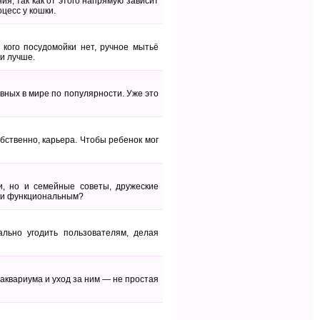
ия, так как от этого напрямую зависит
цесс у кошки.
кого посудомойки нет, ручное мытьё
и лучше.
вных в мире по популярности. Уже это
бственно, карьера. Чтобы ребенок мог
, но и семейные советы, дружеские
, и функциональным?
льно угодить пользователям, делая
 аквариума и уход за ним — не простая