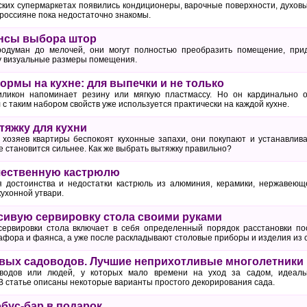
йских супермаркетах появились кондиционеры, варочные поверхности, духов
 россияне пока недостаточно знакомы.
нсы выбора штор
одуман до мелочей, они могут полностью преобразить помещение, прид
у визуальные размеры помещения.
рмы на кухне: для выпечки и не только
ликон напоминает резину или мягкую пластмассу. Но он кардинально о
 с таким набором свойств уже используется практически на каждой кухне.
тяжку для кухни
о хозяев квартиры беспокоят кухонные запахи, они покупают и устанавлив
же становится сильнее. Как же выбрать вытяжку правильно?
чественную кастрюлю
я достоинства и недостатки кастрюль из алюминия, керамики, нержавеющ
ухонной утвари.
асивую сервировку стола своими руками
сервировки стола включает в себя определенный порядок расстановки по
афора и фаянса, а уже после раскладывают столовые приборы и изделия из с
вых садоводов. Лучшие неприхотливые многолетники
водов или людей, у которых мало времени на уход за садом, идеаль
В статье описаны некоторые варианты простого декорирования сада.
обус-бар в подарок