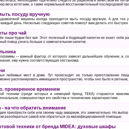
 окотилась, необходимо тщательно следить за рационом и качеством ее питан
бор веса котятами, а также нормальный восстановительный послеродовой про
мыть посуду вручную
домоечной машины иногда приходится мыть посуду вручную. А для тех у 
каждый день. Несколько следующих советов помогут вам делать это быстрее 
ты про чай
бе наши будни без чая. Этот полезный и бодрящий напиток не знает себе ра
ный повод узнать больше о замечательном напитке.
льника
ограммы — важный фактор, от которого зависит дальнейшее обучение, и, со
нания, ему нужна соответствующая обстановка.
ни
ых любимых мест в доме. Тут происходит не только приготовление пищи
 можно распланировать имеющееся пространство, чтобы оно было и уютным
о, проверенное временем
ой техники (среди которых и немецкий бренд ТЕКА) стараются максима
ональным, совершенствуя его свойства и технические характеристики.
 - на что обратить внимание
идея приобрести себе или своему чаду аквариум, это замечательно. Но выбор
том разобираться самой или обратиться за квалифицированной помощью.
товой техники от бренда MIDEA: духовые шкафы