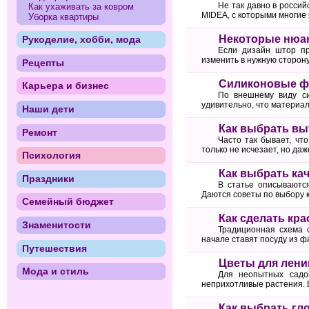
Не так давно в росси
Как ухаживать за ковром
MIDEA, с которыми многие
Уборка квартиры
Некоторые нюа
Рукоделие, хобби, мода
Если дизайн штор пр
изменить в нужную сторон
Рецепты
Силиконовые фо
Карьера и бизнес
По внешнему виду си
удивительно, что материал
Наши дети
Как выбрать вы
Ремонт
Часто так бывает, чт
только не исчезает, но да
Психология
Как выбрать ка
Праздники
В статье описываютс
Даются советы по выбору к
Семейный бюджет
Как сделать кр
Знаменитости
Традиционная схема 
начале ставят посуду из ф
Путешествия
Цветы для лени
Мода и стиль
Для неопытных садо
неприхотливые растения. 
Как выбрать гл