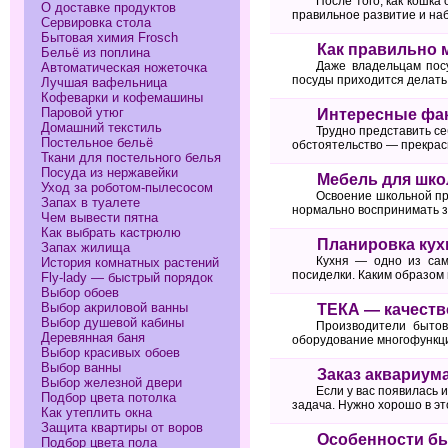
После того, как кошка
О доставке продуктов
правильное развитие и на
Сервировка стола
Бытовая химия Frosch
Как правильно 
Бельё из поплина
Даже владельцам посу
Автоматическая ножеточка
посуды приходится делать 
Лучшая вафельница
Кофеварки и кофемашины
Паровой утюг
Интересные фак
Домашний текстиль
Трудно представить се
Постельное бельё
обстоятельство — прекрас
Ткани для постельного белья
Посуда из нержавейки
Мебель для шко
Уход за роботом-пылесосом
Освоение школьной пр
Запах в туалете
нормально воспринимать з
Чем вывести пятна
Как выбрать кастрюлю
Планировка кух
Запах жилища
Кухня — одно из сам
История комнатных растений
посиделки. Каким образом
Fly-lady — быстрый порядок
Выбор обоев
Выбор акриловой ванны
ТЕКА — качеств
Выбор душевой кабины
Производители бытов
Деревянная баня
оборудование многофункци
Выбор красивых обоев
Выбор ванны
Заказ аквариума
Выбор железной двери
Если у вас появилась 
Подбор цвета потолка
задача. Нужно хорошо в э
Как утеплить окна
Защита квартиры от воров
Особенности бы
Подбор цвета пола