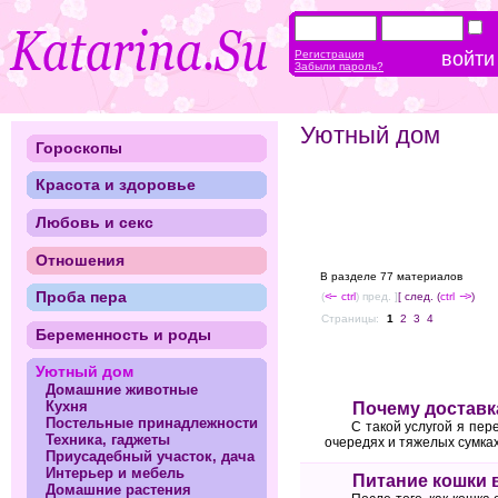
Регистрация
Забыли пароль?
Уютный дом
Гороскопы
Красота и здоровье
Любовь и секс
Отношения
В разделе 77 материалов
Проба пера
(
<--
ctrl
) пред. ]
[ след. (
ctrl
-->
)
Страницы:
1
2
3
4
Беременность и роды
Уютный дом
Домашние животные
Кухня
Почему доставк
Постельные принадлежности
С такой услугой я пер
Техника, гаджеты
очередях и тяжелых сумках
Приусадебный участок, дача
Интерьер и мебель
Питание кошки 
Домашние растения