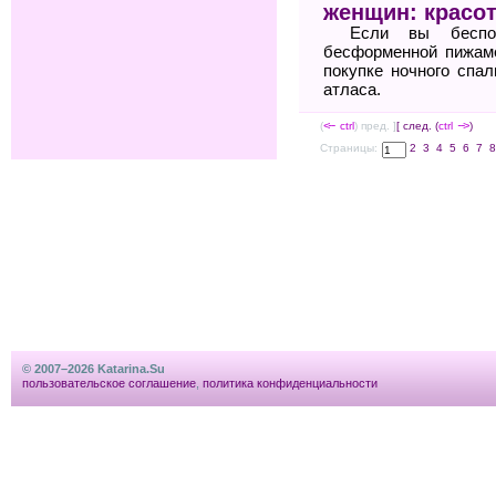
женщин: красо
Если вы беспок
бесформенной пижаме
покупке ночного спа
атласа.
(
<--
ctrl
) пред. ]
[ след. (
ctrl
-->
)
Страницы:
2
3
4
5
6
7
© 2007–2026 Katarina.Su
пользовательское соглашение
,
политика конфиденциальности