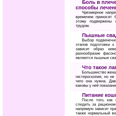
Боль в плеч
способы лечен
Чрезмерное напря
временем приносят 
этому подвержены 
трудом.
Пышные свад
Выбор подвенечн
этапов подготовки к
зависит образ нев
разнообразие фасон
являются пышные свад
Что такое ла
Большинство женщи
гистероскопия, но не
чего она нужна. Дав
каковы у неё показани
Питание кош
После того, как
следить за рационом 
напрямую зависит пра
также нормальный во