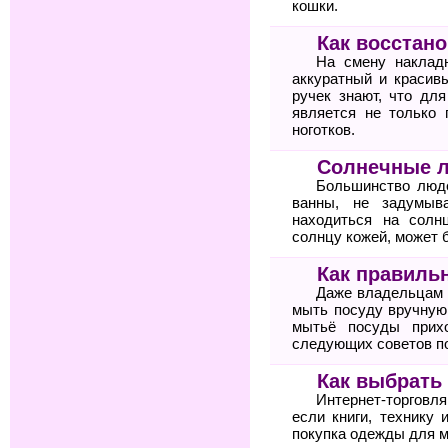
кошки.
Как восстано
На смену наклад
аккуратный и красив
ручек знают, что дл
является не только 
ноготков.
Солнечные л
Большинство люде
ванны, не задумыв
находиться на солн
солнцу кожей, может б
Как правиль
Даже владельцам 
мыть посуду вручную.
мытьё посуды прих
следующих советов по
Как выбрать
Интернет-торговл
если книги, технику 
покупка одежды для м