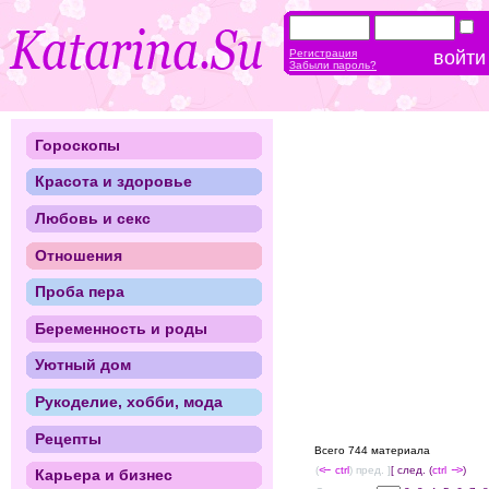
Регистрация
Забыли пароль?
Гороскопы
Красота и здоровье
Любовь и секс
Отношения
Проба пера
Беременность и роды
Уютный дом
Рукоделие, хобби, мода
Рецепты
Всего 744 материала
(
<--
ctrl
) пред. ]
[ след. (
ctrl
-->
)
Карьера и бизнес