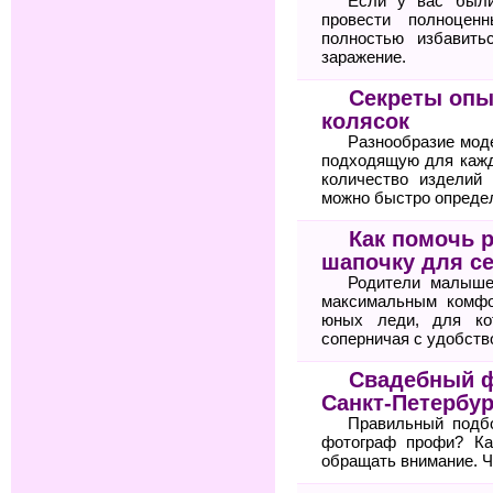
Если у вас были
провести полноцен
полностью избавить
заражение.
Секреты опы
колясок
Разнообразие мод
подходящую для кажд
количество изделий 
можно быстро определ
Как помочь 
шапочку для с
Родители малыше
максимальным комфо
юных леди, для ко
соперничая с удобств
Свадебный ф
Санкт-Петербур
Правильный подбо
фотограф профи? Ка
обращать внимание. Ч