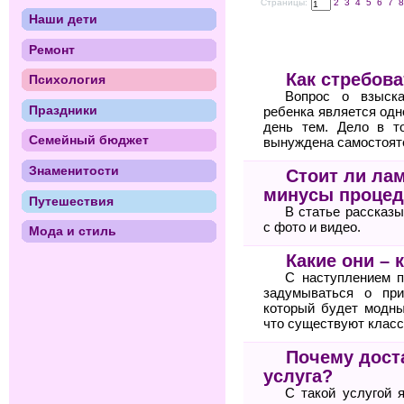
Страницы:
2
3
4
5
6
7
Наши дети
Ремонт
Как стребов
Психология
Вопрос о взыска
Праздники
ребенка является одн
день тем. Дело в т
Семейный бюджет
вынуждена самостояте
Знаменитости
Стоит ли ла
минусы проце
Путешествия
В статье рассказ
с фото и видео.
Мода и стиль
Какие они – 
С наступлением п
задумываться о при
который будет модны
что существуют класс
Почему дост
услуга?
С такой услугой 