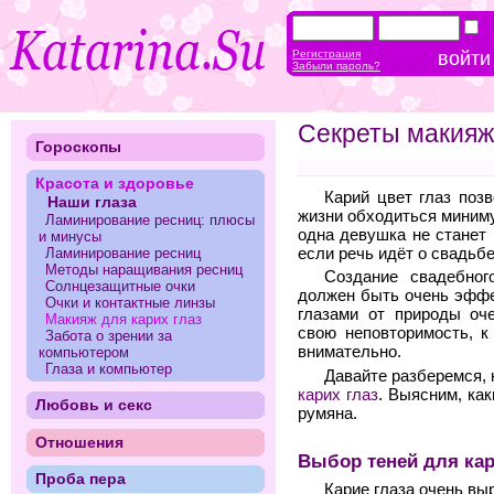
Регистрация
Забыли пароль?
Секреты макияжа
Гороскопы
Красота и здоровье
Карий цвет глаз поз
Наши глаза
жизни обходиться миниму
Ламинирование ресниц: плюсы
одна девушка не станет
и минусы
если речь идёт о свадьб
Ламинирование ресниц
Методы наращивания ресниц
Создание свадебно
Солнцезащитные очки
должен быть очень эффе
Очки и контактные линзы
глазами от природы оч
Макияж для карих глаз
свою неповторимость, к
Забота о зрении за
внимательно.
компьютером
Глаза и компьютер
Давайте разберемся, 
карих глаз
. Выясним, как
Любовь и секс
румяна.
Отношения
Выбор теней для кар
Проба пера
Карие глаза очень вы