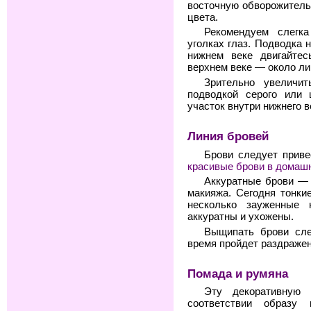
восточную обворожительн
цвета.
Рекомендуем слегк
уголках глаз. Подводка 
нижнем веке двигайтес
верхнем веке — около ли
Зрительно увеличит
подводкой серого или 
участок внутри нижнего в
Линия бровей
Брови следует приве
красивые брови в домаш
Аккуратные брови — 
макияжа. Сегодня тонки
несколько зауженные 
аккуратны и ухожены.
Выщипать брови сле
время пройдет раздражен
Помада и румяна
Эту декоративную 
соответствии образу