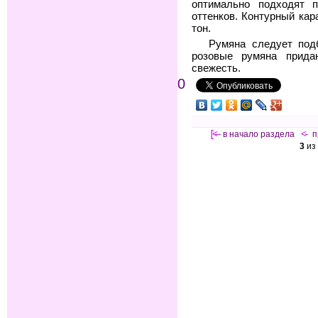
оптимально подходят п
оттенков. Контурный ка
тон.
Румяна следует под
розовые румяна прида
свежесть.
0
[<—
в начало раздела
<-
п
3
из