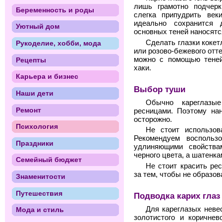
лишь грамотно подчерк
Беременность и роды
слегка припудрить век
идеально сохранится 
Уютный дом
основных теней наносятс
Сделать глазки кокет
Рукоделие, хобби, мода
или розово-бежевого отт
можно с помощью теней
Рецепты
хаки.
Карьера и бизнес
Выбор туши
Наши дети
Обычно кареглазы
Ремонт
ресницами. Поэтому на
осторожно.
Психология
Не стоит использо
Рекомендуем воспольз
Праздники
удлиняющими свойства
черного цвета, а шатенка
Семейный бюджет
Не стоит красить ре
за тем, чтобы не образов
Знаменитости
Путешествия
Подводка карих глаз
Для кареглазых неве
Мода и стиль
золотистого и коричнев