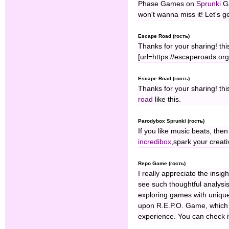
Phase Games on
Sprunki
Ga
won't wanna miss it! Let's g
Escape Road (гость)
Thanks for your sharing! this
[url=https://escaperoads.org]
Escape Road (гость)
Thanks for your sharing! this
road
like this.
Parodybox Sprunki (гость)
If you like music beats, th
incredibox
,spark your creati
Repo Game (гость)
I really appreciate the insigh
see such thoughtful analysi
exploring games with unique
upon R.E.P.O. Game, which o
experience. You can check i