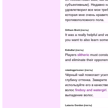
субъективным). Недавно н
удовлетворил все мои тре
которая мне очень нравит
противоположного пола.
Gilliam Brett (гость)
It was a really helpful and ve
you want to also learn some
Kidndlal (гость)
Players
slitherio
must constan
and eliminate their opponent
rotatingprisoner (гость)
Чёрный чай помогает усил
глубину оттенка. Заварите
используйте его в качест
волос
fireboy and watergirl
выпадение волос.
Latavia Gordon (гость)