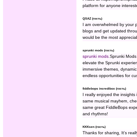
platform for anyone intereste
QSAZ (гость)
I am overwhelmed by your pos
blogs and get updated throu
would be the most apprecia
sprunki mods (гость)
sprunki mods
.Sprunki Mods 
elevate the Sprunki experi
immersive themes, dynamic s
endless opportunities for cu
fiddlebops incredibox (гость)
I really enjoyed the insights 
same musical mayhem, chec
same great FiddleBops exper
and rhythms!
KKKsen (гость)
Thanks for sharing, It’s rea