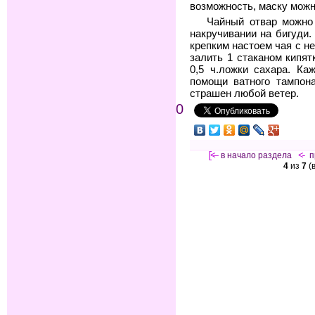
возможность, маску можн
Чайный отвар можно 
накручивании на бигуди
крепким настоем чая с н
залить 1 стаканом кипят
0,5 ч.ложки сахара. Ка
помощи ватного тампон
страшен любой ветер.
0
[<—
в начало раздела
<-
п
4
из
7
(