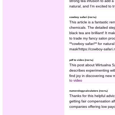
strong tea infusion to add a
natural, and I'm excited to tr
cowboy safari (гость)
This article is a fantastic r
chemicals. The detailed ste
black tea are brilliant! It 
to trade my fancy salon pro
**cowboy safari** for natural 
mask!https://cowboy-safari.n
pdf to video (гость)
This post about Wirtualna S
describes experimenting with
find joy in discovering new
to video
numerologycalculators (гость)
Thanks for this helpful advi
getting fair compensation af
companies offering low payo