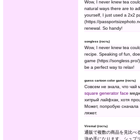
Wow, I never knew tea could 
natural ways there are to ad
yourself, I just used a 2x2 
(https://passportsizephoto.
renewal. So handy!
songless (гость)
Wow, I never knew tea could 
recipe. Speaking of fun, d
game (https://songless.pro/) 
be a perfect way to relax!
guess cartoon color game (гость)
Совсем не знала, что чай
square generator face
медн
хитрый лайфхак, хотя про
Может, попробую сначала н
ляжет.
Viremal (гость)
通販で複数の商品を見比べ
決め手になります。シュプリ