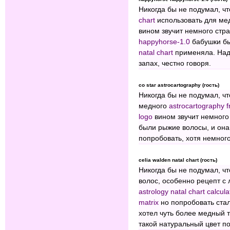
Никогда бы не подумал, ч
chart
использовать для мед
вином звучит немного стра
happyhorse-1.0
бабушки бы
natal chart
применяла. Надо
запах, честно говоря.
co star astrocartography (гость)
Никогда бы не подумал, ч
медного
astrocartography f
logo
вином звучит немного 
были рыжие волосы, и она
попробовать, хотя немного
celia walden natal chart (гость)
Никогда бы не подумал, чт
волос, особенно рецепт с 
astrology natal chart calcula
matrix
но попробовать ста
хотел чуть более медный т
такой натуральный цвет п