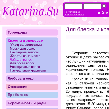
Регистрация
Забыли пароль?
Для блеска и кр
Гороскопы
Красота и здоровье
Уход за волосами
Маски для волос
Накладные волосы
Сохранить естеств
Желатиновые маски
оттенок и даже закрасит
Чай для волос
что лучший натуральный
Для роста волос
разведения хны отвар
Наращивание волос
коричневыми тонами. 
Натуральные красители
справится с окрашивание
Любовь и секс
Красивый каштановый
чая: 2 ст.ложки чёрног
Отношения
стаканами кипятка и на 
25 минут, процедить. 
Проба пера
подсушенные волосы, н
затем махровым полоте
Беременность и роды
достаточно 15-20 минут,
минут. Смывать волосы н