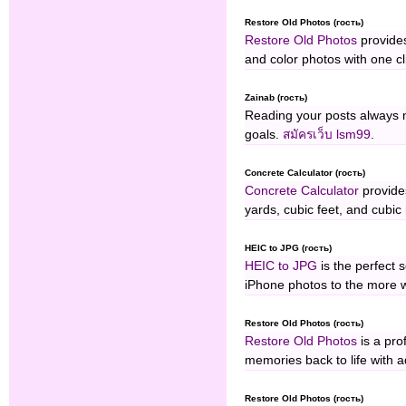
Restore Old Photos (гость)
Restore Old Photos
provides
and color photos with one cl
Zainab (гость)
Reading your posts always 
goals.
สมัครเว็บ lsm99
.
Concrete Calculator (гость)
Concrete Calculator
provides
yards, cubic feet, and cubic
HEIC to JPG (гость)
HEIC to JPG
is the perfect 
iPhone photos to the more 
Restore Old Photos (гость)
Restore Old Photos
is a pro
memories back to life with 
Restore Old Photos (гость)