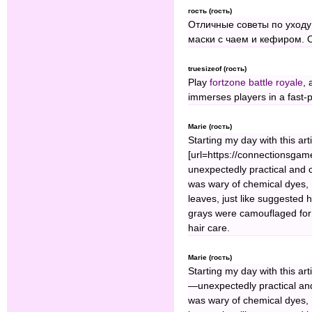
гость (гость)
Отличные советы по уходу
маски с чаем и кефиром. 
truesizeof (гость)
Play
fortzone battle royale
, 
immerses players in a fast-p
Marie (гость)
Starting my day with this arti
[url=https://connectionsgam
unexpectedly practical and c
was wary of chemical dyes,
leaves, just like suggested
grays were camouflaged for 
hair care.
Marie (гость)
Starting my day with this art
—unexpectedly practical and
was wary of chemical dyes,