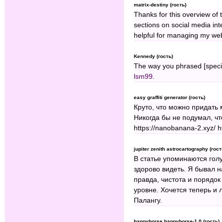
matrix-destiny (гость)
Thanks for this overview of 
sections on social media int
helpful for managing my web
Kennedy (гость)
The way you phrased [specif
lsm99
.
easy graffiti generator (гость)
Круто, что можно придать 
Никогда бы не подумал, чт
https://nanobanana-2.xyz/ htt
jupiter zenith astrocartography (гост
В статье упоминаются гол
здорово видеть. Я бывал н
правда, чистота и порядо
уровне. Хочется теперь и
Палангу.
happyhorse happyhorse-1.0 (гость)