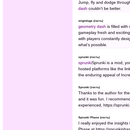
Jump, fly and dodge through
dash
couldn't be better.
originluge (гость)
geometry dash
is filled wit
gameplay fresh and exciting.
with players constantly desi
what’s possible.
sprunki (гость)
sprunki
Sprunki is a mod, yo
hosted platforms like the lin
the enduring appeal of Incre
Sprunki (гость)
Thanks to the author for the 
and it was fun. I recommend
experienced, https://sprunki.
Sprunki Phase (гость)
I really enjoyed the insights 
Phase at https://sprunkiphase