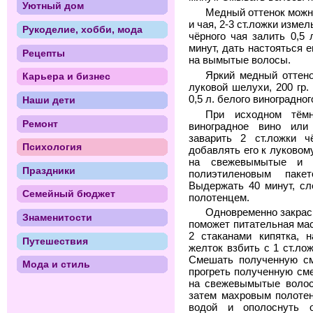
Уютный дом
Медный оттенок можно
и чая, 2-3 ст.ложки изме
Рукоделие, хобби, мода
чёрного чая залить 0,5 
минут, дать настояться 
Рецепты
на вымытые волосы.
Яркий медный оттено
Карьера и бизнес
луковой шелухи, 200 гр.
0,5 л. белого виноградног
Наши дети
При исходном тёмн
Ремонт
виноградное вино или
заварить 2 ст.ложки ч
Психология
добавлять его к луковом
на свежевымытые и 
Праздники
полиэтиленовым пак
Выдержать 40 минут, сл
Семейный бюджет
полотенцем.
Одновременно закрас
Знаменитости
поможет питательная мас
2 стаканами кипятка, н
Путешествия
желток взбить с 1 ст.ло
Смешать полученную см
Мода и стиль
прогреть полученную см
на свежевымытые волос
затем махровым полотен
водой и ополоснуть 