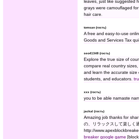
leaves, just like suggested
grays were camouflaged for 
hair care.
tomsan (гость)
A free and easy-to-use onli
Goods and Services Tax quic
seo41348 (гость)
Explore the true size of cou
compare real country sizes,
and learn the accurate size 
students, and educators.
tr
xxx (гость)
you to be able namaste na
jackal (гость)
Amazing job thanks for
の、リラックスして楽しく過ごせるゲ
http://www.apexblockbreake
breaker google game
[block