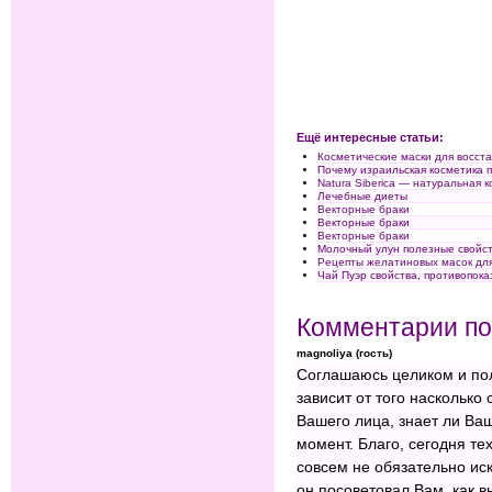
Ещё интересные статьи:
Косметические маски для восст
Почему израильская косметика п
Natura Siberica — натуральная 
Лечебные диеты
Векторные браки
Векторные браки
Векторные браки
Молочный улун полезные свойст
Рецепты желатиновых масок дл
Чай Пуэр свойства, противопока
Комментарии по
magnoliya (гость)
Соглашаюсь целиком и пол
зависит от того насколько 
Вашего лица, знает ли Ва
момент. Благо, сегодня те
совсем не обязательно ис
он посоветовал Вам, как в