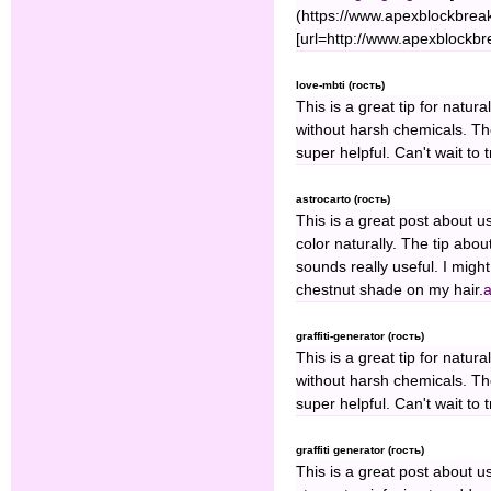
(https://www.apexblockbrea
[url=http://www.apexblockbr
love-mbti (гость)
This is a great tip for natur
without harsh chemicals. The
super helpful. Can't wait to t
astrocarto (гость)
This is a great post about us
color naturally. The tip abo
sounds really useful. I might
chestnut shade on my hair.
a
graffiti-generator (гость)
This is a great tip for natur
without harsh chemicals. The
super helpful. Can't wait to t
graffiti generator (гость)
This is a great post about us