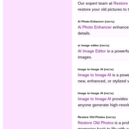
Our expert team at
Restore
restore your old pictures to t
Ai Photo Enhancer (гость)
Ai Photo Enhancer
enhances 
details.
ai image editor (гость)
AI Image Editor
is a powerfu
images.
Image to Image AI (гость)
Image to Image AI
is a power
new, enhanced, or stylized v
Image to Image AI (гость)
Image to Image AI
provides 
anyone generate high-resol
Restore Old Photos (гость)
Restore Old Photos
is a pro
memories back to life with 