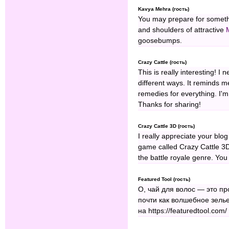
Kavya Mehra (гость)
You may prepare for somethi
and shoulders of attractive
goosebumps.
Crazy Cattle (гость)
This is really interesting! I
different ways. It reminds 
remedies for everything. I'm 
Thanks for sharing!
Crazy Cattle 3D (гость)
I really appreciate your blo
game called Crazy Cattle 3D. 
the battle royale genre. You 
Featured Tool (гость)
О, чай для волос — это пр
почти как волшебное зелье
на https://featuredtool.co