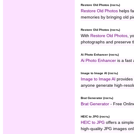
Restore Old Photos (гость)
Restore Old Photos
helps fa
memories by bringing old pic
Restore Old Photos (гость)
With
Restore Old Photos
, y
photographs and preserve t
Ai Photo Enhancer (гость)
Ai Photo Enhancer
is a fast
Image to Image AI (гость)
Image to Image AI
provides 
anyone generate high-resol
Brat Generator (гость)
Brat Generator
- Free Onlin
HEIC to JPG (гость)
HEIC to JPG
offers a simple
high-quality JPG images onl