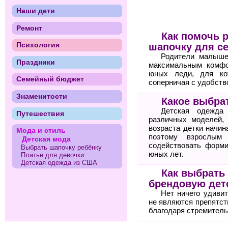
Наши дети
Ремонт
Как помочь 
Психология
шапочку для с
Родители малыше
Праздники
максимальным комфо
юных леди, для ко
Семейный бюджет
соперничая с удобств
Знаменитости
Какое выбра
Детская одежда
Путешествия
различных моделей, 
возраста детки начин
Мода и стиль
поэтому взрослым
Детская мода
содействовать форм
Выбрать шапочку ребёнку
юных лет.
Платье для девочки
Детская одежда из США
Как выбрать
брендовую дет
Нет ничего удиви
не являются препятст
благодаря стремитель