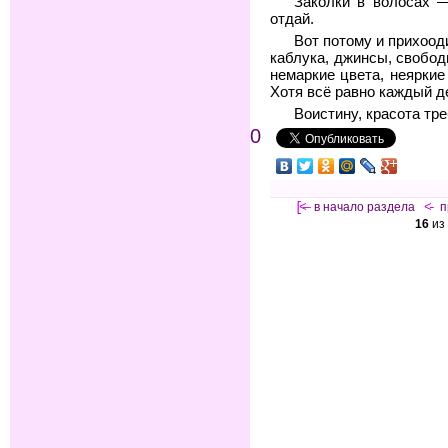
Заколки в волосах 
отдай.
Вот потому и прихоод
каблука, джинсы, свобо
немаркие цвета, неяркие
Хотя всё равно каждый д
Воистину, красота тре
0
[<—
в начало раздела
<-
п
16
из