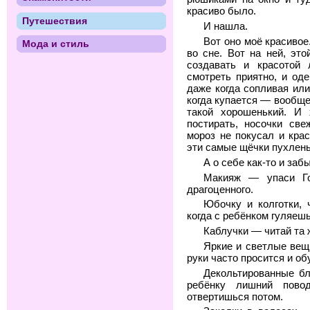
красиво было.
Путешествия
И нашла.
Вот оно моё красивое
Мода и стиль
во сне. Вот на ней, эт
создавать и красотой
смотреть приятно, и од
даже когда сопливая или
когда купается — вообще 
такой хорошенький. И 
постирать, носочки све
мороз не покусал и крас
эти самые щёчки пухлен
А о себе как-то и заб
Макияж — упаси Го
драгоценного.
Юбочку и колготки, 
когда с ребёнком гуляешь
Каблучки — читай та 
Яркие и светлые вещ
руки часто просится и об
Декольтированные б
ребёнку лишний пово
отвертишься потом.