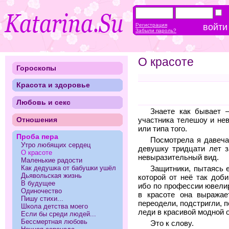
Регистрация
Забыли пароль?
О красоте
Гороскопы
Красота и здоровье
Любовь и секс
Знаете как бывает —
Отношения
участника телешоу и не
или типа того.
Проба пера
Посмотрела я давеча
Утро любящих сердец
девушку тридцати лет 
О красоте
невыразительный вид.
Маленькие радости
Как дедушка от бабушки ушёл
Защитники, пытаясь е
Дьявольская жизнь
которой от неё так доб
В будущее
ибо по профессии ювелир
Одиночество
в красоте она выражае
Пишу стихи...
переодели, подстригли, 
Школа детства моего
леди в красивой модной 
Если бы среди людей...
Бессмертная любовь
Это к слову.