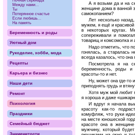
Ночная серенада
А я возьми да и на 
Между нами...
женщине дома в ванной з
Ты
самокопанием?
Потерянное счастье
Если любишь...
Лет несколько назад,
На память
мужем, я ещё и красивой
в некоторых кругах. М
Беременность и роды
сопереживали и помогал
товарищ и комсомолка и а
Уютный дом
Надо отметить, что по
гонялась, а старалась н
Рукоделие, хобби, мода
всегда казалось, что она
Рецепты
Посмотрела я на се
беременность, роды и 
Карьера и бизнес
красоты-то и нет.
Ну, может она где-то
Наши дети
приподнять грудь и втянут
Хотя муж мой любит м
Ремонт
я хороша и даже «шикарн
Психология
И вдруг я начала выи
красоту как-то подра
Праздники
комуфляж, что руки идеа
на месте юношеской горд
Семейный бюджет
красоте она в женщине
мужчину, который будет
Знаменитости
рюшиками на окно и туд