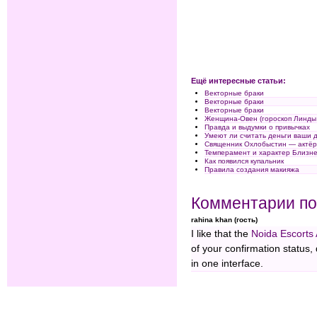
Ещё интересные статьи:
Векторные браки
Векторные браки
Векторные браки
Женщина-Овен (гороскоп Линды
Правда и выдумки о привычках
Умеют ли считать деньги ваши 
Священник Охлобыстин — актё
Темперамент и характер Близн
Как появился купальник
Правила создания макияжа
Комментарии по
rahina khan (гость)
I like that the
Noida Escorts
of your confirmation status, 
in one interface.