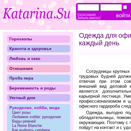
Регистрация
Забыли пароль?
Одежда для офи
Гороскопы
каждый день
Красота и здоровье
Любовь и секс
Отношения
Сотрудницы крупных 
трудовых будней должна
Проба пера
отвечая при этом со
внешний вид деловой 
Беременность и роды
является дополнител
карьерной лестнице. Ум
Уютный дом
профессионализмом и це
офисного гардероба след
Рукоделие, хобби, мода
Цвет розы
Одежда, выгодно по
Любимое хобби: рукоделие
обладательницы, помож
Виды ремней
окружающих. Поэтому с 
La Reine Blanche
пойдут на контакт и с у
Как выбрать серёжки