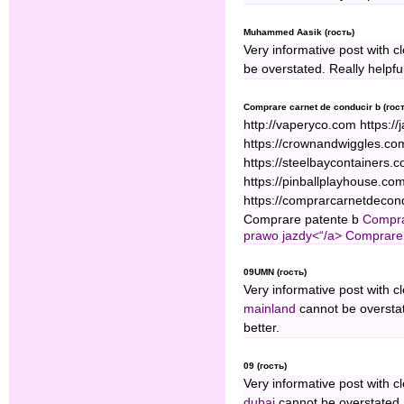
Muhammed Aasik (гость)
Very informative post with c
be overstated. Really helpful
Comprare carnet de conducir b (гост
http://vaperyco.com https:/
https://crownandwiggles.co
https://steelbaycontainers.c
https://pinballplayhouse.co
https://comprarcarnetdecon
Comprare patente b
Compra
prawo jazdy<“/a>
Comprare 
09UMN (гость)
Very informative post with c
mainland
cannot be overstate
better.
09 (гость)
Very informative post with c
dubai
cannot be overstated. R