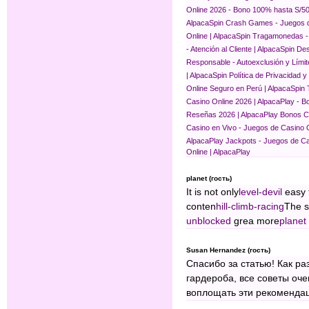
Online 2026 - Bono 100% hasta S/50
AlpacaSpin
Crash Games - Juegos de
Online | AlpacaSpin
Tragamonedas - 
- Atención al Cliente | AlpacaSpin
Des
Responsable - Autoexclusión y Límit
| AlpacaSpin
Política de Privacidad 
Online Seguro en Perú | AlpacaSpin
Casino Online 2026 | AlpacaPlay -
Reseñas 2026 | AlpacaPlay
Bonos Ca
Casino en Vivo - Juegos de Casino O
AlpacaPlay
Jackpots - Juegos de Ca
Online | AlpacaPlay
planet (гость)
It is not only
level-devil
easy 
conten
hill-climb-racing
The s
unblocked
grea more
planet 
Susan Hernandez (гость)
Спасибо за статью! Как р
гардероба, все советы оче
воплощать эти рекомендац