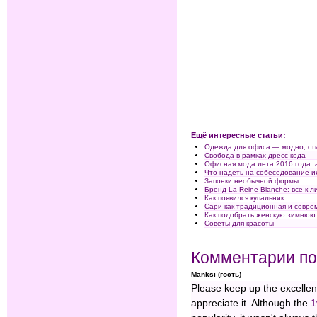
Ещё интересные статьи:
Одежда для офиса — модно, ст
Свобода в рамках дресс-кода
Офисная мода лета 2016 года: 
Что надеть на собеседование и
Запонки необычной формы
Бренд La Reine Blanche: все к л
Как появился купальник
Сари как традиционная и совр
Как подобрать женскую зимнюю
Советы для красоты
Комментарии по
Manksi (гость)
Please keep up the excellen
appreciate it. Although the
1