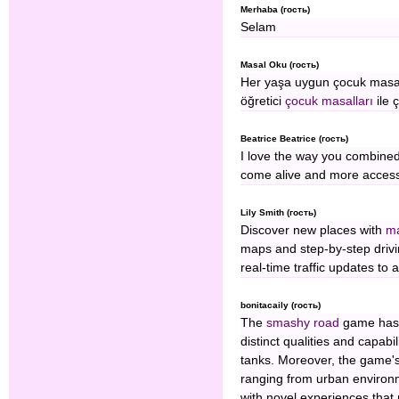
Merhaba (гость)
Selam
Masal Oku (гость)
Her yaşa uygun çocuk masall
öğretici
çocuk masalları
ile 
Beatrice Beatrice (гость)
I love the way you combine
come alive and more access
Lily Smith (гость)
Discover new places with
ma
maps and step-by-step drivi
real-time traffic updates to 
bonitacaily (гость)
The
smashy road
game has a
distinct qualities and capabi
tanks. Moreover, the game's 
ranging from urban environme
with novel experiences that