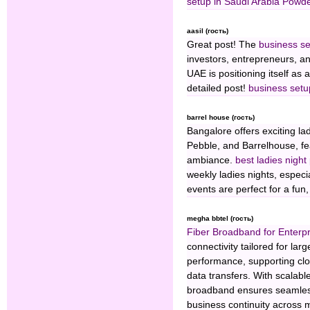
setup in Saudi Arabia
⁠Powde
aasil (гость)
Great post! The
business se
investors, entrepreneurs, an
UAE is positioning itself as 
detailed post!
business setu
barrel house (гость)
Bangalore offers exciting la
Pebble, and Barrelhouse, fea
ambiance.
best ladies night
weekly ladies nights, espec
events are perfect for a fun, 
megha bbtel (гость)
Fiber Broadband for Enterp
connectivity tailored for larg
performance, supporting clo
data transfers. With scalabl
broadband ensures seamless
business continuity across mu