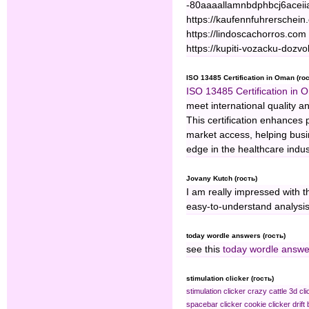
-80aaaallamnbdphbcj6acei
https://kaufennfuhrerschei
https://lindoscachorros.com 
https://kupiti-vozacku-dozv
ISO 13485 Certification in Oman (го
ISO 13485 Certification in
meet international quality a
This certification enhances p
market access, helping busi
edge in the healthcare indus
Jovany Kutch (гость)
I am really impressed with t
easy-to-understand analysi
today wordle answers (гость)
see this
today wordle answe
stimulation clicker (гость)
stimulation clicker
crazy cattle 3d
cl
spacebar clicker
cookie clicker
drift