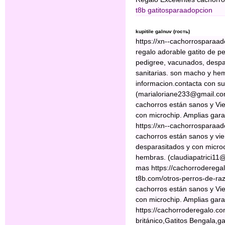
t8b
gatitosparaadopcion
kupitile galnuv (гость)
https://xn--cachorrosparaad
regalo adorable gatito de pe
pedigree, vacunados, despar
sanitarias. son macho y hem
informacion.contacta con s
(marialoriane233@gmail.com
cachorros están sanos y Vi
con microchip. Amplias gar
https://xn--cachorrosparaa
cachorros están sanos y vie
desparasitados y con microc
hembras. (claudiapatrici11@
mas https://cachorroderegal
t8b.com/otros-perros-de-raz
cachorros están sanos y Vi
con microchip. Amplias gar
https://cachorroderegalo.com
británico,Gatitos Bengala,