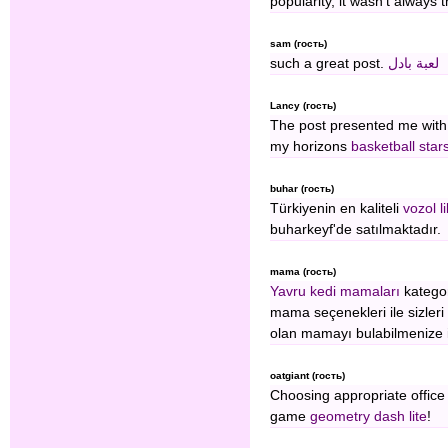
popularity, it wasn't always 
sam (гость)
such a great post.
لعبة بادل
Lancy (гость)
The post presented me with 
my horizons
basketball star
buhar (гость)
Türkiyenin en kaliteli
vozol li
buharkeyf'de satılmaktadır.
mama (гость)
Yavru kedi mamaları
kategori
mama seçenekleri ile sizler
olan mamayı bulabilmenize 
oatgiant (гость)
Choosing appropriate office 
game
geometry dash lite
!