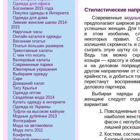
Одежда для офиса
Босоножки 2015 года
Стилистические нап
Покупка одежды в Интернете
Одежда для дома
Современные
модные
Зимние женские шапки 2014-
предполагают широкое р
2015
успешных женщин. Для т
Наручные часы
в этом изобилии, сл
Онлайн каталоги одежды
некоторых правил. С
Весенние платья
излишняя скромность и 
Платья больших размеров
сыграть злую шутку со 
Трикотажные халаты
Ведь так можно скр
С чем что носить
Велюровые халаты
козыри — красоту и оба
Современные парики
и на деловом поприще
Ювелирные украшения
другом направлении от с
Выбираем одежду
крайности, и добиться то
Сари
перестанут восприни
Домашний халат
делового партнера.
Тату Крылья
Одежда оптом
Выбирая наряды д
Свадебная мода 2014
женщине следует отда
Купить одежду в интернете
вариантам:
Одежда из Украины
Повседневные
Туфли на высоком каблуке
Модные дублёнки 2013
наиболее женст
Фотография
фасон с неглуб
Мода на автомобили
лишней роскоши
Мода лето 2011
Костюм, состоящ
Конфетка
Базовый гардер
Деловой дресс-код