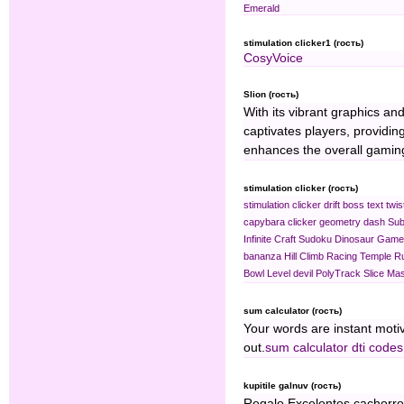
Emerald
stimulation clicker1 (гость)
CosyVoice
Slion (гость)
With its vibrant graphics 
captivates players, providin
enhances the overall gamin
stimulation clicker (гость)
stimulation clicker
drift boss
text twis
capybara clicker
geometry dash
Sub
Infinite Craft
Sudoku
Dinosaur Game
bananza
Hill Climb Racing
Temple R
Bowl
Level devil
PolyTrack
Slice Mas
sum calculator (гость)
Your words are instant motiva
out.
sum calculator
dti codes
kupitile galnuv (гость)
Regalo Excelentes cachorro