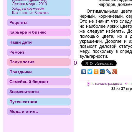
Летняя мода - 2010
нарядов, долже
Уход за кружевом
Оптимальными цвета
Как шить из бархата
черный, коричневый, се
Это не значит, что след
Рецепты
но наиболее ярких цвето
же следует избегать. Д
Карьера и бизнес
помощью цвета, но и д
украшений. Дорогие и 
Наши дети
повысят деловой стату
меру, поскольку в опре
Ремонт
вульгарности.
0
Психология
Праздники
Семейный бюджет
[<—
в начало раздела
<-
п
32
из
37
(в 
Знаменитости
Путешествия
Мода и стиль