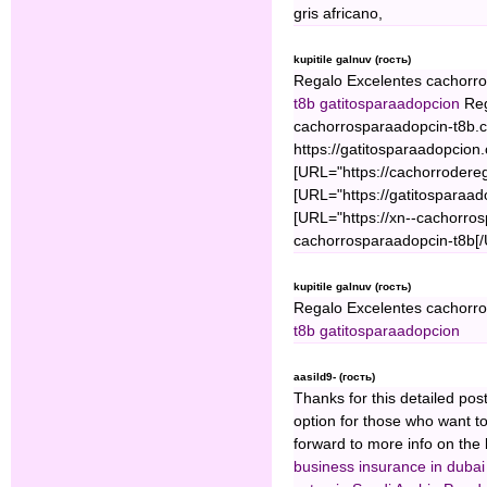
gris africano,
kupitile galnuv (гость)
Regalo Excelentes cachorro
t8b
gatitosparaadopcion
Reg
cachorrosparaadopcin-t8b.c
https://gatitosparaadopcio
[URL="https://cachorrodere
[URL="https://gatitosparaa
[URL="https://xn--cachorros
cachorrosparaadopcin-t8b[
kupitile galnuv (гость)
Regalo Excelentes cachorro
t8b
gatitosparaadopcion
aasild9- (гость)
Thanks for this detailed pos
option for those who want to
forward to more info on the
business insurance in dubai