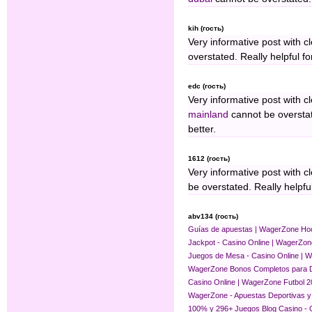
kih (гость)
Very informative post with c
overstated. Really helpful fo
edc (гость)
Very informative post with c
mainland
cannot be overstate
better.
1612 (гость)
Very informative post with c
be overstated. Really helpful
abv134 (гость)
Guías de apuestas | WagerZone
Hoc
Jackpot - Casino Online | WagerZon
Juegos de Mesa - Casino Online | 
WagerZone
Bonos Completos para 
Casino Online | WagerZone
Futbol 2
WagerZone - Apuestas Deportivas y
100% y 296+ Juegos
Blog Casino - 