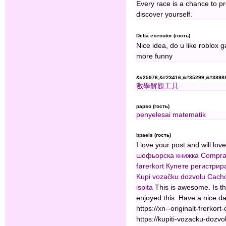
Every race is a chance to pr
discover yourself.
Delta executor (гость)
Nice idea, do u like roblo
more funny
&#25976;&#23416;&#35299;&#38988
數學解題工具
papso (гость)
penyelesai matematik
bpaeis (гость)
I love your post and will lov
шофьорска книжка
Compra
førerkort
Купете регистрир
Kupi vozačku dozvolu
Cacho
ispita
This is awesome. Is th
enjoyed this. Have a nice d
https://xn--originalt-frerko
https://kupiti-vozacku-dozvo