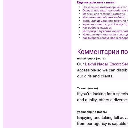
Ещё интересные статьи:
Стеклянный компьютерный стол
Оформляем квартиру мебелью в
Мебель для гостиной комнаты
Итальянские фабрики мебели
Ткани для домашнего текстиля:
Украшаем квартиру к Новому Го
Как выбрать подарок
Интерьер с мужским характеро
Идеи для оригинальных новогод
Как выбрать глобус-бар в подар
Комментарии по
mahak gupta (гость)
Our
Laxmi Nagar Escort Se
accessible so we can distribu
our girls and clients.
Yasmin (гость)
If you're looking for a speci
and quality, offers a divers
yasmeengirls (гость)
Enjoying and taking full ad
from our agency is capable o