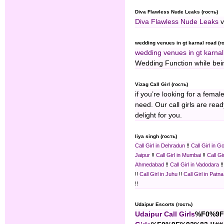
Diva Flawless Nude Leaks (гость)
Diva Flawless Nude Leaks
v
wedding venues in gt karnal road (г
wedding venues in gt karnal
Wedding Function while bei
Vizag Call Girl (гость)
if you’re looking for a fema
need. Our call girls are rea
delight for you.
liya singh (гость)
Call Girl in Dehradun
!!
Call Girl in G
Jaipur
!!
Call Girl in Mumbai
!!
Call Gi
Ahmedabad
!!
Call Girl in Vadodara
!
!!
Call Girl in Juhu
!!
Call Girl in Patna
!!
Udaipur Escorts (гость)
Udaipur Call Girls
%F0%9F