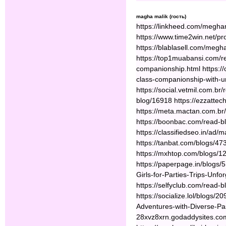
magha malik (гость)
https://linkheed.com/megha
https://www.time2win.net/pr
https://blablasell.com/megha
https://top1muabansi.com/r
companionship.html https://
class-companionship-with-un
https://social.vetmil.com.b
blog/16918 https://ezzattec
https://meta.mactan.com.br
https://boonbac.com/read-bl
https://classifiedseo.in/ad
https://tanbat.com/blogs/47
https://mxhtop.com/blogs/12
https://paperpage.in/blogs/5
Girls-for-Parties-Trips-Unfo
https://selfyclub.com/read-
https://socialize.lol/blog
Adventures-with-Diverse-Pas
28xvz8xrn.godaddysites.co