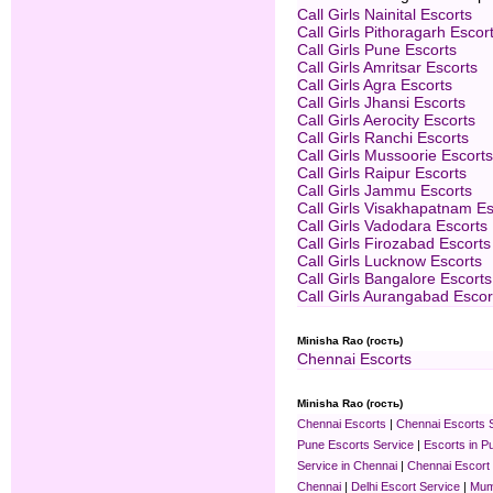
Call Girls Nainital Escorts
Call Girls Pithoragarh Escor
Call Girls Pune Escorts
Call Girls Amritsar Escorts
Call Girls Agra Escorts
Call Girls Jhansi Escorts
Call Girls Aerocity Escorts
Call Girls Ranchi Escorts
Call Girls Mussoorie Escorts
Call Girls Raipur Escorts
Call Girls Jammu Escorts
Call Girls Visakhapatnam Es
Call Girls Vadodara Escorts
Call Girls Firozabad Escorts
Call Girls Lucknow Escorts
Call Girls Bangalore Escorts
Call Girls Aurangabad Escor
Minisha Rao (гость)
Chennai Escorts
Minisha Rao (гость)
Chennai Escorts
|
Chennai Escorts 
Pune Escorts Service
|
Escorts in P
Service in Chennai
|
Chennai Escort
Chennai
|
Delhi Escort Service
|
Mum