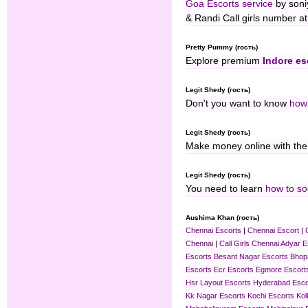
Goa Escorts service
by soni
& Randi Call girls number a
Pretty Pummy (гость)
Explore premium
Indore es
Legit Shedy (гость)
Don't you want to know
how 
Legit Shedy (гость)
Make money online with th
Legit Shedy (гость)
You need to learn
how to so
Aushima Khan (гость)
Chennai Escorts
|
Chennai Escort
|
Chennai
|
Call Girls Chennai
Adyar E
Escorts
Besant Nagar Escorts
Bhop
Escorts
Ecr Escorts
Egmore Escort
Hsr Layout Escorts
Hyderabad Esco
Kk Nagar Escorts
Kochi Escorts
Kol