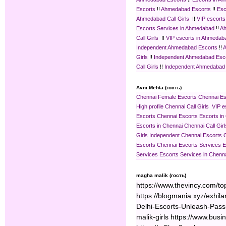
Escorts
!!
Ahmedabad Escorts
!!
Esc
Ahmedabad Call Girls
!!
VIP escort
Escorts Services in Ahmedabad
!!
Ah
Call Girls
!!
VIP escorts in Ahmedab
Independent Ahmedabad Escorts
!!
A
Girls
!!
Independent Ahmedabad Esc
Call Girls
!!
Independent Ahmedabad
Avni Mehta (гость)
Chennai Female Escorts
Chennai Es
High profile Chennai Call Girls
VIP e
Escorts
Chennai Escorts
Escorts in
Escorts in Chennai
Chennai Call Girl
Girls
Independent Chennai Escorts
Escorts
Chennai Escorts Services
E
Services
Escorts Services in Chenn
magha malik (гость)
https://www.thevincy.com/t
https://blogmania.xyz/exhil
Delhi-Escorts-Unleash-Pass
malik-girls https://www.busi