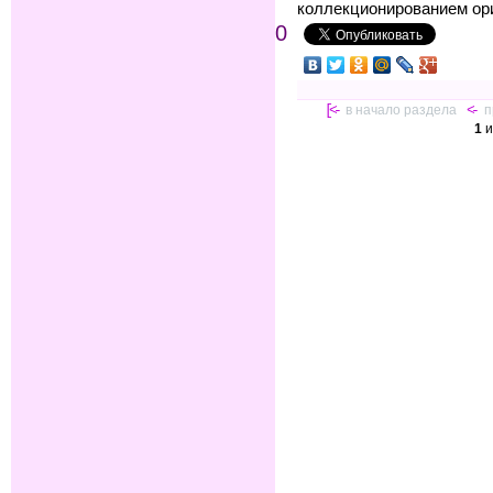
коллекционированием ор
0
[<-
в начало раздела
<-
п
1
и