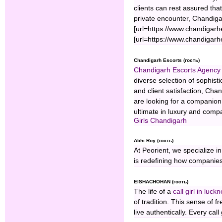
clients can rest assured tha
private encounter, Chandigar
[url=https://www.chandigarhe
[url=https://www.chandigarhe
Chandigarh Escorts (гость)
Chandigarh Escorts Agency
diverse selection of sophist
and client satisfaction, Ch
are looking for a companion 
ultimate in luxury and com
Girls Chandigarh
Abhi Roy (гость)
At Peorient, we specialize i
is redefining how companie
EISHACHOHAN (гость)
The life of a
call girl in luck
of tradition. This sense of f
live authentically. Every call 