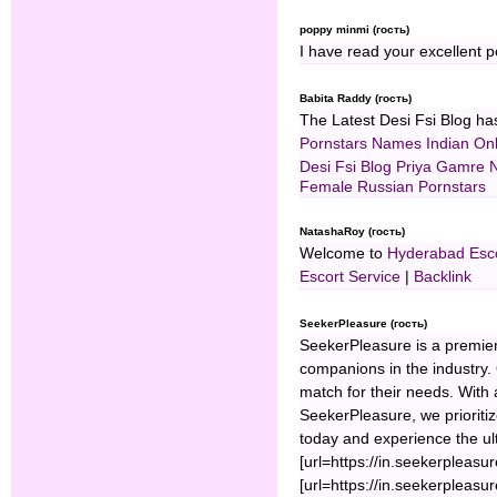
poppy minmi (гость)
I have read your excellent po
Babita Raddy (гость)
The Latest Desi Fsi Blog has
Pornstars Names
Indian O
Desi Fsi Blog
Priya Gamre 
Female Russian Pornstars
NatashaRoy (гость)
Welcome to
Hyderabad Esc
Escort Service
|
Backlink
SeekerPleasure (гость)
SeekerPleasure is a premier 
companions in the industry. 
match for their needs. With 
SeekerPleasure, we prioritiz
today and experience the ul
[url=https://in.seekerpleasu
[url=https://in.seekerpleasur