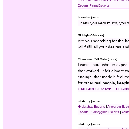
Escorts
Patna Escorts
Luxoride (гость)
Thank you very much, you w
Midnight Gf (гость)
Are you searching for the h
will fulfill all your desires an
Ctbeauties Call Girls (гость)
I wasn’t sure what to expect
that worked. It felt almost t
enough, that made it feel mor
for other real people, keepi
Call Girls
Gurgaon Call Girls
nikitaroy (гость)
Hyderabad Escorts
|
Ameerpet Esco
Escorts
|
Somajiguda Escorts
|
Ahme
nikitaroy (гость)