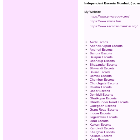
Independent Escorts Mumbai, (гость
My Website
https://www.priyareddy.com/
https://www.sweta.biz/
https://www.escortsinmumbai.org/
Airoli Escorts
Andheri Airport Escorts
Andheri Escorts
Bandra Escorts
Belapur Escorts
Bhandup Escorts
Bhayandar Escorts
Bhiwandi Escorts
Boisar Escorts
Borivali Escorts
Chembur Escorts
Churchgate Escorts
Colaba Escorts
Dadar Escorts
Dombivli Escorts
Ghatkopar Escorts
Ghodbunder Road Escorts
Goregaon Escorts
Grant Road Escorts
Indore Escorts
Jogeshwari Escorts
Juhu Escorts
Kalyan Escorts
Kandivali Escorts
Kharghar Escorts
Kolkata Escorts
Kurla Escorts