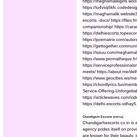
https://meghamalikgirls.wix
https://iu4vsq5kfc.codedesig
https://maghamalik.website3.
escorts.-docs/ https://file
companionship/ https://car
https://delhiescorts.topesc
https://poematrix.com/aut
https://gettogether.commun
https://issuu.com/meghamali
https://www.permatheque.fr
https://serviceprofessional
meets/ https://about.me/del
https://www.geocities.ws/meg
https://chordlyrics.fun/me
Service-Offering-Unforgetta
https://articlewaves.com/in
https://delhi-escorts-xdhay5
Chandigarh Escorts (гость)
Chandigarhescorts.co.in is a
agency prides itself on prov
are known for their beauty, s