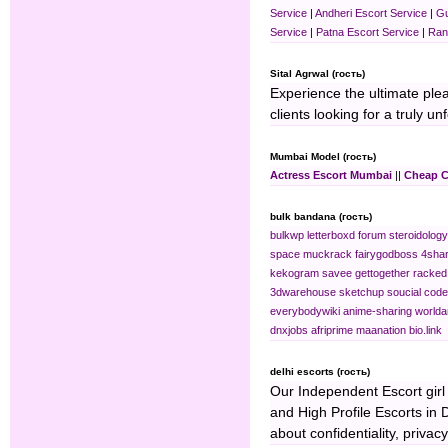
Service
|
Andheri Escort Service
|
Gu
Service
|
Patna Escort Service
|
Ran
Sital Agrwal (гость)
Experience the ultimate ple
clients looking for a truly 
Mumbai Model (гость)
Actress Escort Mumbai
||
Cheap C
bulk bandana (гость)
bulkwp
letterboxd
forum steroidology
space
muckrack
fairygodboss
4sha
kekogram
savee
gettogether
racked
3dwarehouse sketchup
soucial
code
everybodywiki
anime-sharing
worlda
dnxjobs
afriprime
maanation
bio.link
delhi escorts (гость)
Our Independent Escort girl 
and High Profile Escorts in 
about confidentiality, privac