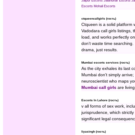
Jaipur Escorts
Jalandhar Escorts
Ja
Escorts
Mohali Escorts
ctqueencallgirls (гость)
Ctqueen is a solid platform 
Vadodara call girls listings
load, and works perfectly on m
don’t waste time searching. 
drama, just results.
Mumbai escorts services (гость)
As the city exhales its last 
Mumbai don't simply arrive;
neuroscientist who maps your
Mumbai call girls
are livin
Escorts In Lahore (гость)
v all forms of sex work, incl
jurisprudence, which strictl
significant legal consequenc
liyasingh (гость)