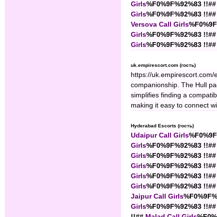
Girls
%F0%9F%92%83 !!##
Girls
%F0%9F%92%83 !!##
Versova Call Girls
%F0%9F
Girls
%F0%9F%92%83 !!##
Girls
%F0%9F%92%83 !!##
uk.empirescort.com (гость)
https://uk.empirescort.com/e
companionship. The Hull page
simplifies finding a compatib
making it easy to connect wi
Hyderabad Escorts (гость)
Udaipur Call Girls
%F0%9F
Girls
%F0%9F%92%83 !!##
Girls
%F0%9F%92%83 !!##
Girls
%F0%9F%92%83 !!##
Girls
%F0%9F%92%83 !!##
Girls
%F0%9F%92%83 !!##
Jaipur Call Girls
%F0%9F%9
Girls
%F0%9F%92%83 !!##
!!##
Malad Call Girls
%F0%