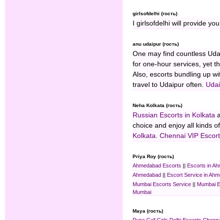
girlsofdelhi (гость)
I girlsofdelhi will provide y
anu udaipur (гость)
One may find countless Udaip
for one-hour services, yet 
Also, escorts bundling up wi
travel to Udaipur often.
Udai
Neha Kolkata (гость)
Russian Escorts in Kolkata
a
choice and enjoy all kinds 
Kolkata
.
Chennai VIP Escor
Priya Roy (гость)
Ahmedabad Escorts
||
Escorts in A
Ahmedabad
||
Escort Service in Ah
Mumbai Escorts Service
||
Mumbai E
Mumbai
Maya (гость)
Pune Call Girls
Delhi Escorts
Chenna