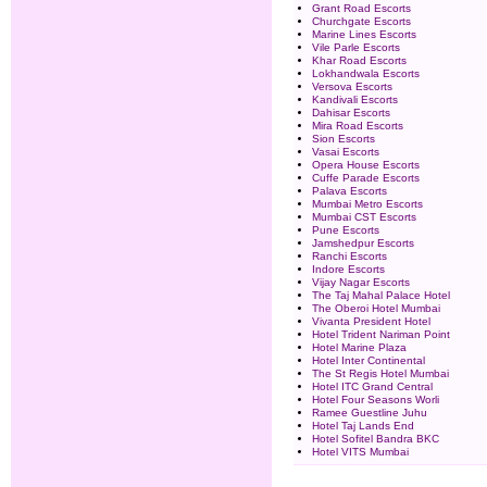
Grant Road Escorts
Churchgate Escorts
Marine Lines Escorts
Vile Parle Escorts
Khar Road Escorts
Lokhandwala Escorts
Versova Escorts
Kandivali Escorts
Dahisar Escorts
Mira Road Escorts
Sion Escorts
Vasai Escorts
Opera House Escorts
Cuffe Parade Escorts
Palava Escorts
Mumbai Metro Escorts
Mumbai CST Escorts
Pune Escorts
Jamshedpur Escorts
Ranchi Escorts
Indore Escorts
Vijay Nagar Escorts
The Taj Mahal Palace Hotel
The Oberoi Hotel Mumbai
Vivanta President Hotel
Hotel Trident Nariman Point
Hotel Marine Plaza
Hotel Inter Continental
The St Regis Hotel Mumbai
Hotel ITC Grand Central
Hotel Four Seasons Worli
Ramee Guestline Juhu
Hotel Taj Lands End
Hotel Sofitel Bandra BKC
Hotel VITS Mumbai