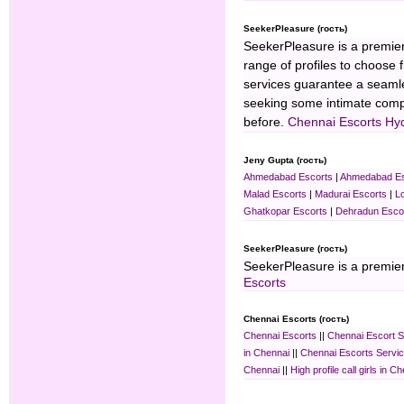
SeekerPleasure (гость)
SeekerPleasure is a premie
range of profiles to choose 
services guarantee a seamle
seeking some intimate compa
before.
Chennai Escorts
Hy
Jeny Gupta (гость)
Ahmedabad Escorts
|
Ahmedabad Es
Malad Escorts
|
Madurai Escorts
|
L
Ghatkopar Escorts
|
Dehradun Esco
SeekerPleasure (гость)
SeekerPleasure is a premie
Escorts
Chennai Escorts (гость)
Chennai Escorts
||
Chennai Escort S
in Chennai
||
Chennai Escorts Servi
Chennai
||
High profile call girls in C