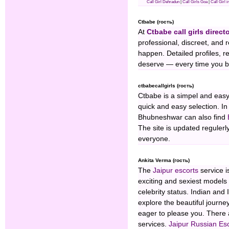
Call Girl Dehradun
|
Call Girls Goa
|
Call Girl 
Ctbabe (гость)
At
Ctbabe call girls direct
professional, discreet, and
happen. Detailed profiles, r
deserve — every time you b
ctbabecallgirls (гость)
Ctbabe is a simpel and easy 
quick and easy selection. In
Bhubneshwar can also find
The site is updated regulerl
everyone.
Ankita Verma (гость)
The
Jaipur escorts
service i
exciting and sexiest models
celebrity status. Indian and
explore the beautiful journey
eager to please you. Ther
services.
Jaipur Russian Es