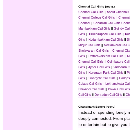
Chennai Call Girls (гость)
Chennai Call Girls
||
About Chennai C
Chennai College Call Girls
||
Chennai
Chennai
||
Canadian Call Girls Chen
Mambakkam Call Girls
||
Guindy Call
Girls
||
Tiruchirappalli Call Girls
||
Kod
Girls
||
Kodambakkam Call Girls
||
Sh
Minjur Call Girls
||
Neelankarai Call G
Sholavaram Call Girls
||
Chennai City
Girls
||
Pattaravakkam Call Girls
||
M
Chennai Call Girls
||
Coimbatore Call 
Girls
||
Ajmer Call Girls
||
Vadodara Ca
Girls
||
Koregaon Park Call Girls
||
Pi
Girls
||
Swargate Call Girls
||
Hadapsa
Colaba Call Girls
||
Lokhandwala Call
Bhiwandi Call Girls
||
Powai Call Girls
Call Girls
||
Dehradun Call Girls
||
Che
Chandigarh Escort (гость)
Instead of spending lonely 
deeply connected. From playf
to entertain but to give you