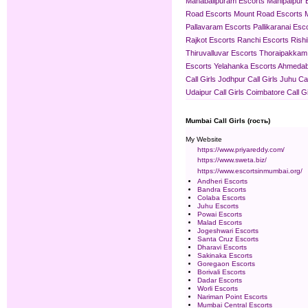
Mahabalipuram Escorts
Mahipalpur 
Road Escorts
Mount Road Escorts
Pallavaram Escorts
Pallikaranai Esc
Rajkot Escorts
Ranchi Escorts
Rish
Thiruvalluvar Escorts
Thoraipakkam
Escorts
Yelahanka Escorts
Ahmedaba
Call Girls
Jodhpur Call Girls
Juhu Cal
Udaipur Call Girls
Coimbatore Call Gi
Mumbai Call Girls (гость)
My Website
https://www.priyareddy.com/
https://www.sweta.biz/
https://www.escortsinmumbai.org/
Andheri Escorts
Bandra Escorts
Colaba Escorts
Juhu Escorts
Powai Escorts
Malad Escorts
Jogeshwari Escorts
Santa Cruz Escorts
Dharavi Escorts
Sakinaka Escorts
Goregaon Escorts
Borivali Escorts
Dadar Escorts
Worli Escorts
Nariman Point Escorts
Mumbai Central Escorts