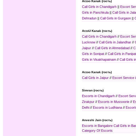
Arzoo Kanak (гость)
Call Girls in Chandigarh
||
Escort Ser
Girls in Panchkula
||
Call Girls in Ja
Dehradun
||
Call Girls in Gurgaon
||
C
ArzoU Kanak (гость)
Call Girls in Chandigarh
//
Escort Ser
Lucknow
//
Call Girls in Jalandhar
//
Jaipur
//
Call Girls in Ahmedabad
//
C
Girls in Sonipat
//
Call Girls in Panipa
Girls in Visakhapatnam
//
Call Girls 
Arzoo Kanak (гость)
Call Girls in Jaipur
//
Escort Service i
Simran (гость)
Escorts in Chandigarh
//
Escort Serv
Zirakpur
//
Escorts in Mussoorie
//
Es
Delhi
//
Escorts in Ludhiana
//
Escort
Anveshi Jain (гость)
Escorts in Bangalore
Call Girls in B
Category Of Escorts