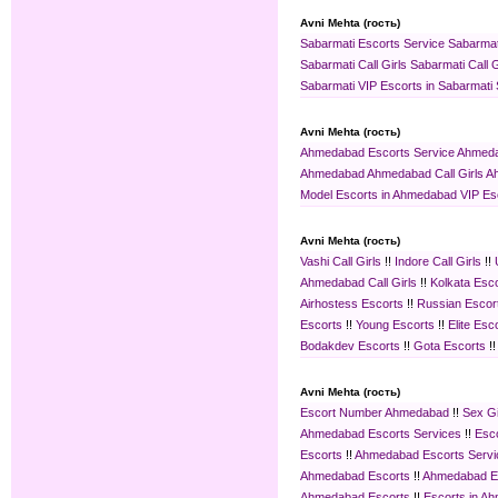
Avni Mehta (гость)
Sabarmati Escorts Service
Sabarmat
Sabarmati Call Girls
Sabarmati Call G
Sabarmati
VIP Escorts in Sabarmati
Avni Mehta (гость)
Ahmedabad Escorts Service
Ahmeda
Ahmedabad
Ahmedabad Call Girls
Ah
Model Escorts in Ahmedabad
VIP Es
Avni Mehta (гость)
Vashi Call Girls
!!
Indore Call Girls
!!
Ahmedabad Call Girls
!!
Kolkata Esc
Airhostess Escorts
!!
Russian Escor
Escorts
!!
Young Escorts
!!
Elite Esc
Bodakdev Escorts
!!
Gota Escorts
!
Avni Mehta (гость)
Escort Number Ahmedabad
!!
Sex G
Ahmedabad Escorts Services
!!
Esc
Escorts
!!
Ahmedabad Escorts Servi
Ahmedabad Escorts
!!
Ahmedabad Es
Ahmedabad Escorts
!!
Escorts in A